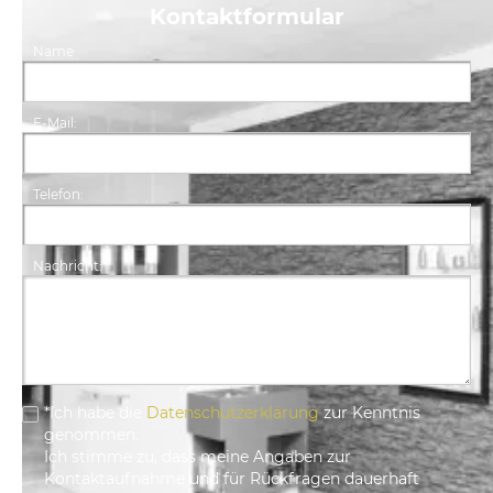
Kontaktformular
Name
E-Mail:
Telefon:
Nachricht:
*Ich habe die
Datenschutzerklärung
zur Kenntnis
genommen.
Ich stimme zu, dass meine Angaben zur
Kontaktaufnahme und für Rückfragen dauerhaft